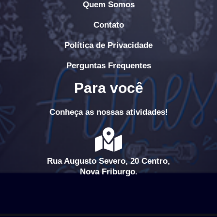
Quem Somos
o
r
p
k
a
p
Contato
m
Política de Privacidade
Perguntas Frequentes
Para você
Conheça as nossas atividades!
Rua Augusto Severo, 20 Centro,
Nova Friburgo.